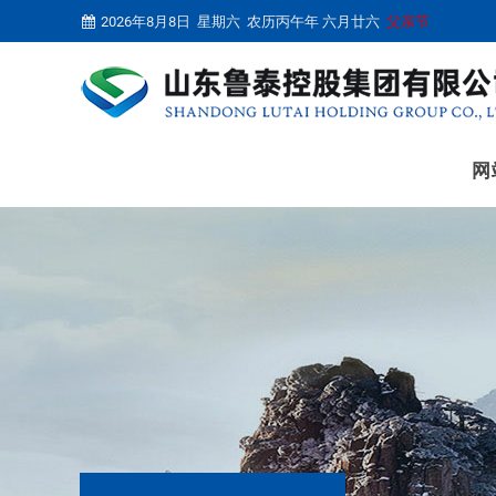
2026年8月8日 星期六 农历丙午年 六月廿六
父亲节
九游会体育官网
网