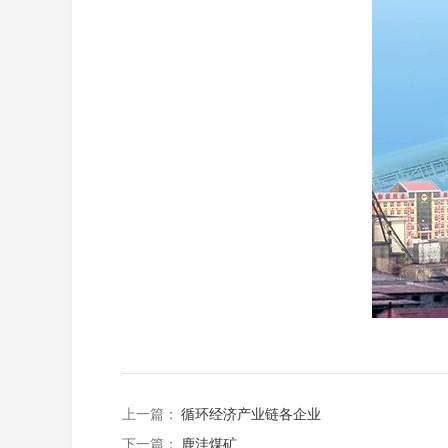
上一篇：
循环经济产业链各企业
下一篇：
鹿洼煤矿