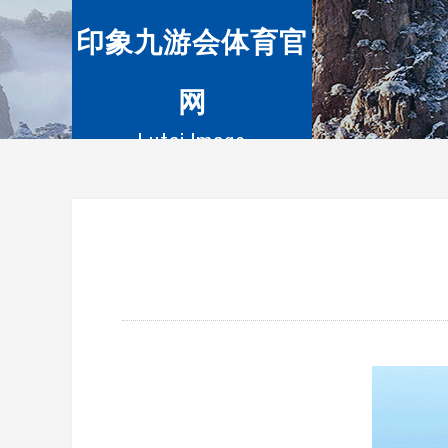
印象九游会体育官
网
Lutai Image