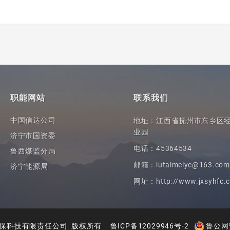
职能网站
联系我们
中国信达公司
地址：江西省抚州市东乡区
业园
济宁市国资委
电话：45364534
鲁西煤监分局
邮箱：lutaimeiye@163.com
济宁能源局
网址：http://www.jxsyhfc.
西上源环保科技有限责任公司 版权所有
鲁ICP备12029946号-2
鲁公网安