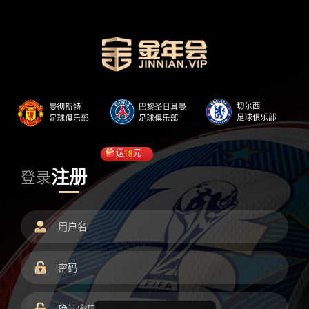
送
18
元
注册
登录