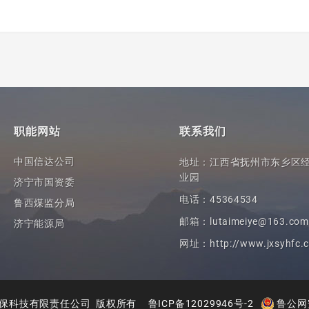
职能网站
联系我们
中国信达公司
地址：江西省抚州市东乡区
业园
济宁市国资委
电话：45364534
鲁西煤监分局
邮箱：lutaimeiye@163.com
济宁能源局
网址：http://www.jxsyhfc.
西上源环保科技有限责任公司 版权所有
鲁ICP备12029946号-2
鲁公网安