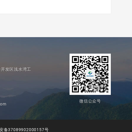
经开发区浅水湾工
微信公众号
com
备37089902000157号